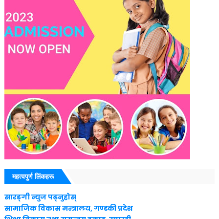
महत्वपु्र्ण लिंकहरू
सारङ्गी न्युज पढ्नुहाेस्
सामाजिक विकास मन्त्रालय, गण्डकी प्रदेश