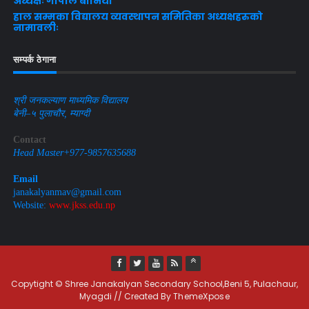
अध्यक्षः गोपाल बानियाँ
हाल सम्मका विद्यालय व्यवस्थापन समितिका अध्यक्षहरुको
नामावलीः
सम्पर्क ठेगाना
श्री जनकल्याण माध्यमिक विद्यालय
बेनी–५ पुलाचौर, म्याग्दी
Contact
Head Master+977-9857635688
Email
janakalyanmav@gmail.com
Website:
www.jkss.edu.np
Copytight © Shree Janakalyan Secondary School,Beni 5, Pulachaur,
Myagdi // Created By
ThemeXpose