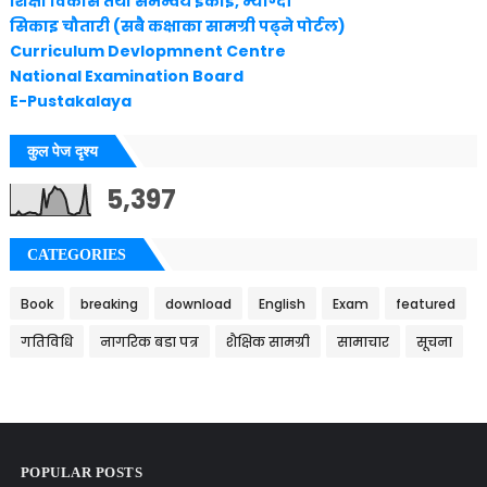
शिक्षा विकास तथा समन्वय इकाइ, म्याग्दी
सिकाइ चौतारी (सबै कक्षाका सामग्री पढ्ने पोर्टल)
Curriculum Devlopmnent Centre
National Examination Board
E-Pustakalaya
कुल पेज दृश्य
5,397
CATEGORIES
Book
breaking
download
English
Exam
featured
गतिविधि
नागरिक बडा पत्र
शैक्षिक सामग्री
सामाचार
सूचना
POPULAR POSTS