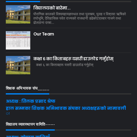
विद्यालयको बारेमा...
पौराणिक कालको विश्वमहायज्ञस्थल तथा पुलस्त्य, पुलह र विश्रवा ऋषिको
तपोभूमि, ऐतिहासिक पर्वत राज्यको राजधानी डढेकोटदरबार गाजने तथा
ढोलठाना दरबा...
Our Team
कक्षा ६ का किताबहरू यसरी डाउलाेड गर्नुहाेस्
कक्षा ६ का किताबहरू यसरी डाउलाेड गर्नुहाेस्
शिक्षक अभिभावक संघ_____
अध्यक्ष : तिलक प्रसाद श्रेष्ठ
हाल सम्मका शिक्षक अभिभावक संघका अध्यक्षहरुको नामावली
ः
विद्यालय व्यावस्थापन समिति‍-------