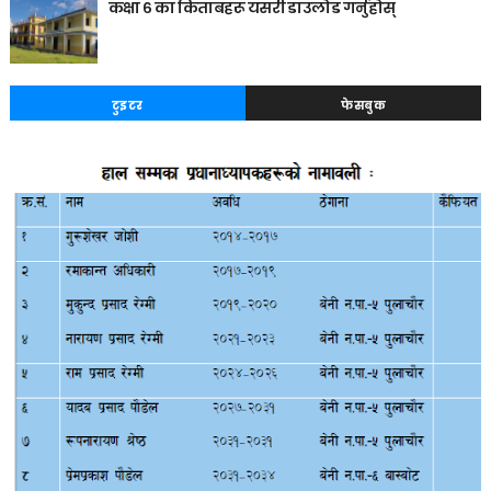
कक्षा ६ का किताबहरू यसरी डाउलाेड गर्नुहाेस्
टुइटर
फेसबुक