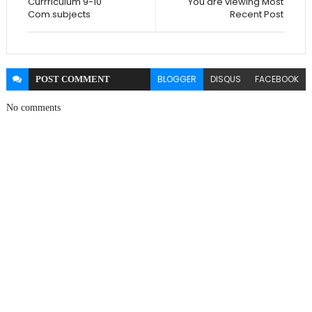
Currriculum 9-10
You are viewing Most
Com.subjects
Recent Post
BLOGGER
DISQUS
FACEBOOK
POST
COMMENT
No comments